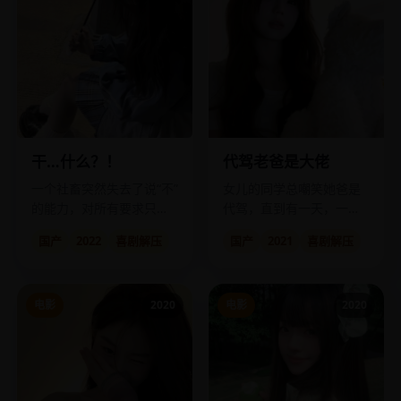
干…什么？！
代驾老爸是大佬
一个社畜突然失去了说“不”
女儿的同学总嘲笑她爸是
的能力，对所有要求只能
代驾，直到有一天，一群
说“干”，结果成了公司英
黑社会跪着叫她爸“大哥”。
国产
2022
喜剧解压
国产
2021
喜剧解压
雄。
电影
2020
电影
2020