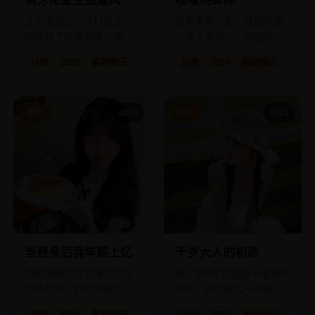
全宇宙最怂的牙科医生，
废柴老师只要一放屁就能
因安装了外星假牙，被迫
让学生考满分，但他的屁
驾驶破旧飞船拯救银河
只能响在学生的脑洞里。
日韩
2025
喜剧解压
日韩
2024
喜剧解压
系。
电影
2024
电影
2023
当替身后我年薪上亿
千岁大人的初恋
穷困潦倒的龙套演员成为
活了999岁的狐族长老即将
总裁替身，假戏真做竟撬
赴死，却在最后一年被人
动了整个商业帝国。
类女孩教会了什么叫“心
国产
2024
喜剧解压
国产
2023
喜剧解压