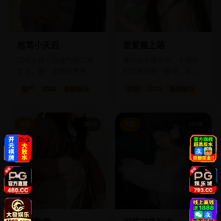
栋笃小天后
爱爱塞上路
口吃女孩立志成为脱口秀
洛杉矶大塞车中，十辆车
女王，靠一本错别字连篇
的司机被困一整夜，车内
的“栋笃笑圣经”杀出重围。
上演十种荒诞亲密关系。
国产
2020
喜剧解压
欧美
2020
喜剧解压
电影
2019
电影
2018