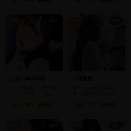
动”。
电影
2022
电影
2022
又是一年升学宴
坏蛋联盟
儿子高考落榜，父亲却坚
五个顶级坏蛋想金盆洗
持大办升学宴，全村的红
手，却发现当好人比抢劫
包成了照妖镜。
难。
国产
2022
喜剧解压
欧美
2022
喜剧解压
电影
2022
电影
2021