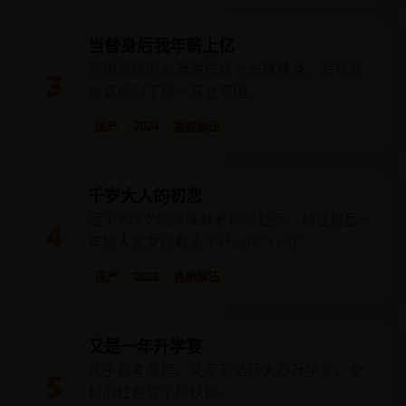
当替身后我年薪上亿
穷困潦倒的龙套演员成为总裁替身，假戏真
3
做竟撬动了整个商业帝国。
国产
2024
喜剧解压
千岁大人的初恋
活了999岁的狐族长老即将赴死，却在最后一
4
年被人类女孩教会了什么叫“心动”。
国产
2023
喜剧解压
又是一年升学宴
儿子高考落榜，父亲却坚持大办升学宴，全
5
村的红包成了照妖镜。