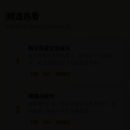
频道热看
本频道中更适合优先观看的内容。
钢牙佬星空显威风
全宇宙最怂的牙科医生，因安装了外星假
1
牙，被迫驾驶破旧飞船拯救银河系。
日韩
2025
喜剧解压
噗噗共鲜师
废柴老师只要一放屁就能让学生考满分，但
2
他的屁只能响在学生的脑洞里。
日韩
2024
喜剧解压