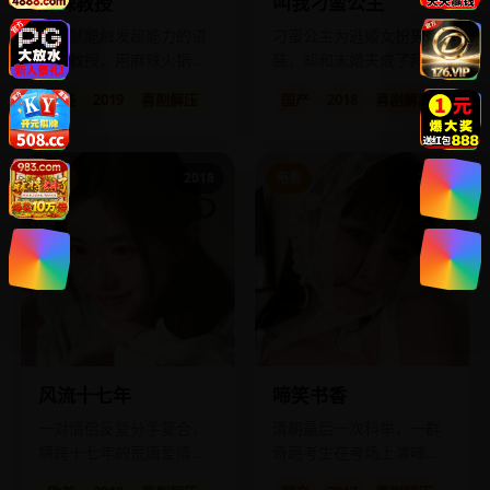
麻辣教授
叫我刁蛮公主
吃辣就能触发超能力的语
刁蛮公主为逃婚女扮男
言学教授，用麻辣火锅对
装，却和未婚夫成了拜把
抗黑心教育集团。
兄弟。
欧美
2019
喜剧解压
国产
2018
喜剧解压
电影
2018
电影
2017
风流十七年
啼笑书香
一对情侣反复分手复合，
清朝最后一次科举，一群
横跨十七年的荒唐爱情实
奇葩考生在考场上演啼笑
录。
皆非的闹剧。