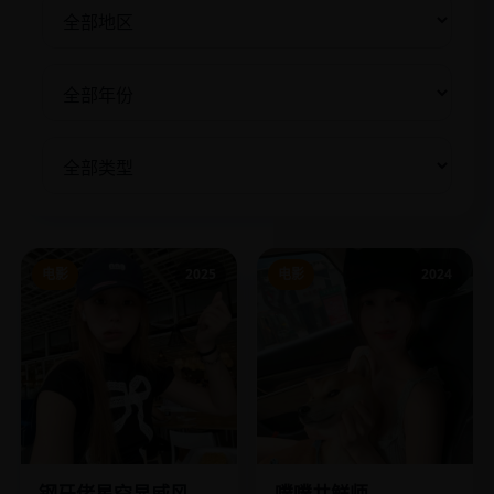
电影
2025
电影
2024
钢牙佬星空显威风
噗噗共鲜师