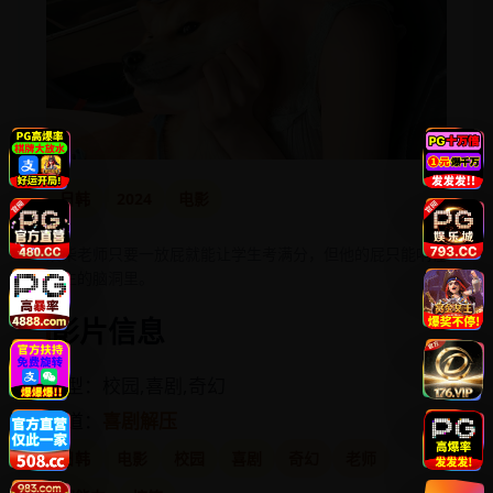
日韩
2024
电影
废柴老师只要一放屁就能让学生考满分，但他的屁只能响在
学生的脑洞里。
影片信息
类型：校园,喜剧,奇幻
频道：
喜剧解压
日韩
电影
校园
喜剧
奇幻
老师