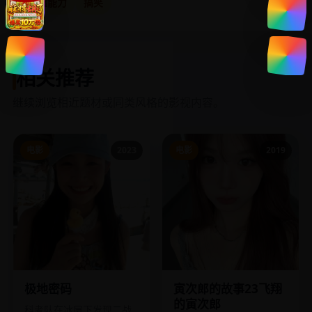
超能力
搞笑
相关推荐
继续浏览相近题材或同类风格的影视内容。
电影
2023
电影
2019
极地密码
寅次郎的故事23飞翔
的寅次郎
科考队在冰层下发现二战