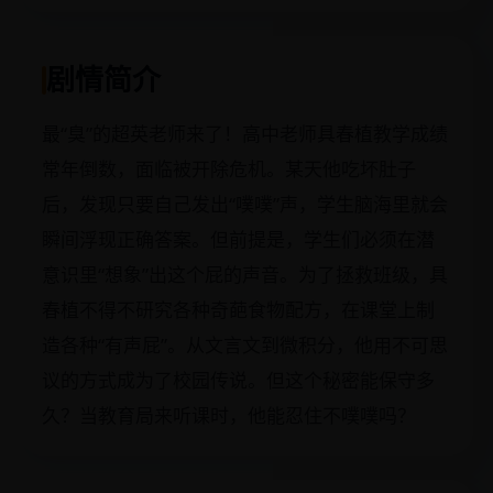
剧情简介
最“臭”的超英老师来了！高中老师具春植教学成绩
常年倒数，面临被开除危机。某天他吃坏肚子
后，发现只要自己发出“噗噗”声，学生脑海里就会
瞬间浮现正确答案。但前提是，学生们必须在潜
意识里“想象”出这个屁的声音。为了拯救班级，具
春植不得不研究各种奇葩食物配方，在课堂上制
造各种“有声屁”。从文言文到微积分，他用不可思
议的方式成为了校园传说。但这个秘密能保守多
久？当教育局来听课时，他能忍住不噗噗吗？