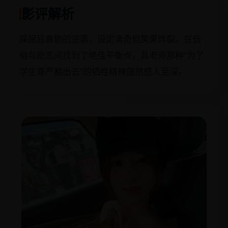
影评解析
屎尿屁喜剧的逆袭，设定清奇但笑果炸裂。在低
俗与励志间找到了绝佳平衡点，具老师那种“为了
学生尊严豁出去”的牺牲精神居然感人至深。