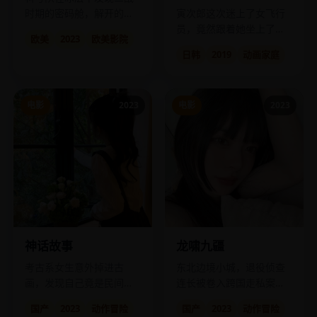
时期的密码舱，解开的却
寅次郎这次迷上了女飞行
是通向地狱的坐标。
员，竟然跟着她坐上了热
欧美
2023
欧美影院
气球飞越富士山。
日韩
2019
动画家庭
电影
2023
电影
2023
龙啸九疆
神话故事
东北边境小城，退役侦查
考古系女生意外掉进古
连长被卷入跨国走私案，
画，发现自己竟是民间神
他只能用军人的方式以暴
话里被遗忘的那个“反派”。
国产
2023
动作冒险
国产
2023
动作冒险
制暴。