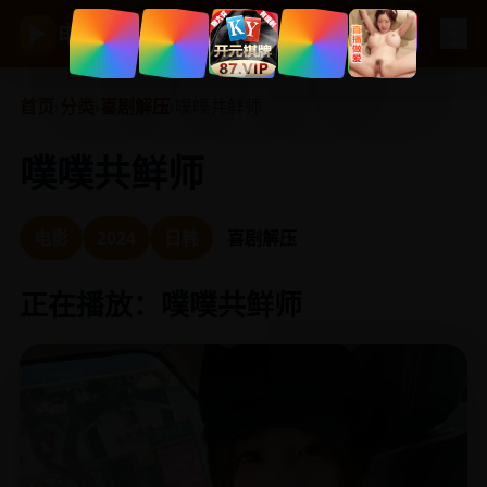
☰
电视剧大全
▶
首页
›
分类
›
喜剧解压
›
噗噗共鲜师
噗噗共鲜师
电影
2024
日韩
喜剧解压
正在播放：噗噗共鲜师