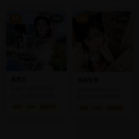
电影
2025
电影
2009
星期五
乐极生悲
人类终于发明了时间机
新郎在新婚夜中了头奖，
器，但只能停留在星期
第二天却发现新娘被绑
五，因为“上帝在星期六休
架。
欧美
2025
悬疑犯罪
欧美
2009
喜剧解压
息”。