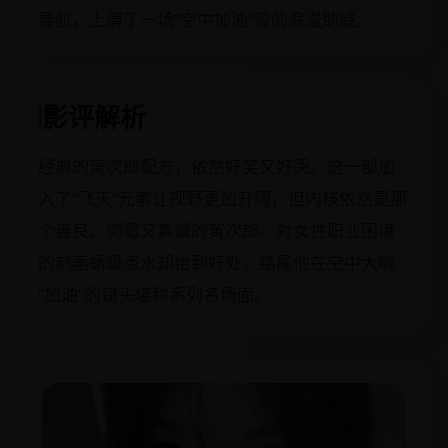
导航，上演了一场“空中加油”般的浪漫助威。
影评解析
经典的寅次郎配方，依然好笑又好哭。这一部加
入了“飞天”元素让视野更加开阔，但内核依然是那
个善良、倒霉又真诚的寅次郎。对女性职业困境
的刻画蜻蜓点水却恰到好处，结尾他在空中大喊
“加油”的镜头堪称系列名场面。