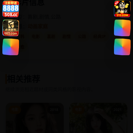
影片信息
类型：喜剧,剧情,公路
频道：
动画家庭
日韩
电影
喜剧
剧情
公路
经典IP
治愈
相关推荐
继续浏览相近题材或同类风格的影视内容。
电影
2018
电影
2021