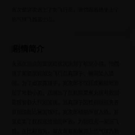
寅次郎这次迷上了女飞行员，竟然跟着她坐上了
热气球飞越富士山。
剧情简介
永远在流浪的寅次郎这次来到了航空小镇。他偶
遇了英姿飒爽的女飞行员真理子，瞬间坠入情
网。为了追求真理子，寅次郎不仅死皮赖脸地当
起了地勤小弟，还闹出了在机库里煮火锅导致烟
雾报警器大作的笑话。当真理子因性别歧视失去
参加国际比赛资格时，寅次郎动用所有人脉，甚
至变卖了叔叔送给他的怀表，为她租来一架旧飞
机。在比赛当天，寅次郎竟偷偷爬上热气球为她