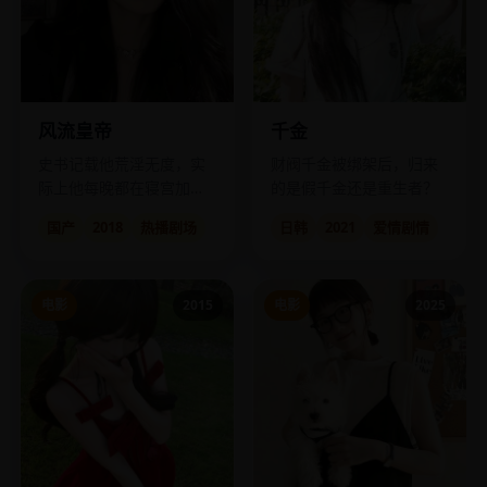
风流皇帝
千金
史书记载他荒淫无度，实
财阀千金被绑架后，归来
际上他每晚都在寝宫加班
的是假千金还是重生者？
批奏折，外面的女人都是
国产
2018
热播剧场
日韩
2021
爱情剧情
他请来的演员。
电影
2015
电影
2025