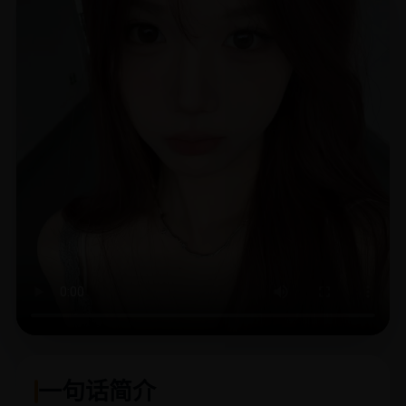
一句话简介