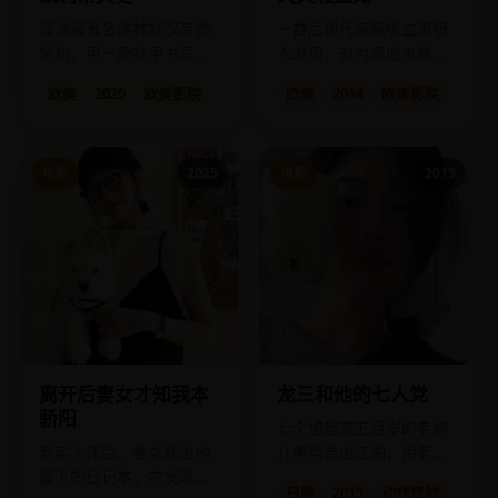
澳洲最著名绿林好汉奈德·
一群后现代废柴吸血鬼猎
凯利，用一副铁甲书写了
人发现，对付吸血鬼最厉
最后的反抗史诗。
害的武器是——广场舞音
欧美
2020
欧美影院
欧美
2014
欧美影院
乐和自拍闪光灯。
电影
2025
电影
2015
离开后妻女才知我本
龙三和他的七人党
骄阳
七个加起来五百岁的老炮
老实人死后，妻女翻出他
儿黑帮重出江湖，用老年
留下的日记本，才发现这
卡和广场舞对抗现代高科
日韩
2015
动作冒险