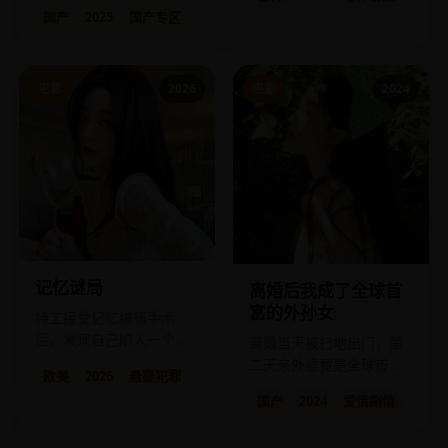
个“窝囊废”为了家放弃了太
技犯罪。
国产
2025
国产专区
阳。
电影
2026
电影
2024
记忆谜局
离婚后我成了全球首
富的外孙女
特工接受记忆编辑手术
后，发现自己陷入一个由
离婚当天被扫地出门，第
虚假记忆构建的平行人
二天亲外婆竟是全球首
欧美
2026
悬疑犯罪
生。
富。
国产
2024
爱情剧情