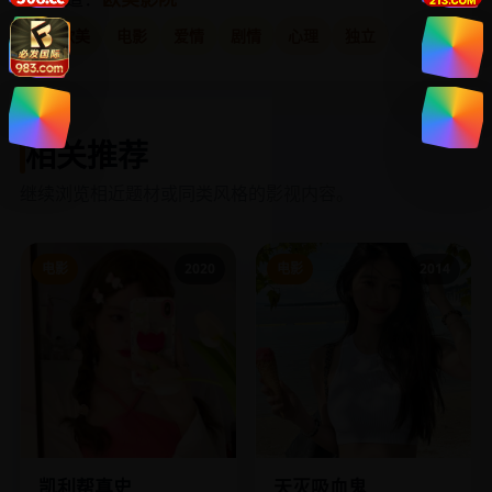
欧美
电影
爱情
剧情
心理
独立
相关推荐
继续浏览相近题材或同类风格的影视内容。
电影
2020
电影
2014
凯利帮真史
天灭吸血鬼