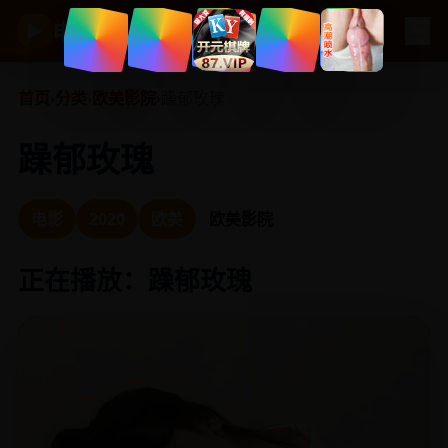
☰
电视剧大全
▶
首页
›
分类
›
欧美影院
›
躁郁玫瑰
躁郁玫瑰
电影
2020
欧美
欧美影院
正在播放：躁郁玫瑰