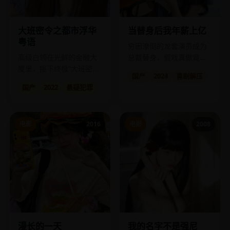
大班密令之都市浮华
当替身后我年薪上亿
粤语
穷困潦倒的龙套演员成为
高级白领在光鲜的金融大
总裁替身，假戏真做竟撬
厦里，接下终极“大班密
动了整个商业帝国。
国产
2024
喜剧解压
令”：洗白百亿黑钱。
国产
2022
悬疑犯罪
电影
2016
电影
2008
漫长的一天
我的名字不是强尼