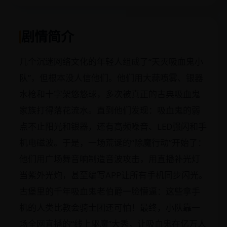
剧情简介
几个沉迷网络文化的年轻人组成了“天灭吸血鬼小
队”，但根本没人信他们。他们用大蒜喷雾、银器
水枪和十字架悠悠球，多次被真正的古典吸血鬼
家族打得落花流水。直到他们发现：吸血鬼的弱
点不止阳光和银器，还有高频噪音、LED强闪和手
机电磁波。于是，一场荒诞的“除魔行动”开始了：
他们用广场舞音响制造音波攻击，用直播补光灯
当紫外光炮，甚至编写APP让所有手机同步闪光。
古堡里的千年吸血鬼老伯爵一脸懵逼：这些拿手
机的人类比教会骑士团还可怕！最终，小队靠一
场全网直播的“线上驱魔”大秀，让吸血鬼在亿万人