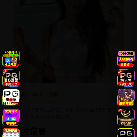
欧美
2014
电影
一群后现代废柴吸血鬼猎人发现，对付吸血鬼最厉害的武器
是——广场舞音乐和自拍闪光灯。
影片信息