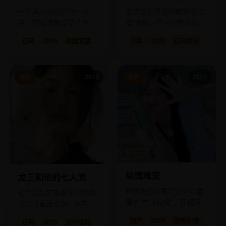
一个男人濒死前的一分
混迹首尔黑帮的朝鲜“脱北
钟，在脑海里过完了与自
者”强尼，在一次刺杀失败
闭症女儿整整四十年的一
后，决心找回自己被偷走
日韩
2016
动画家庭
日韩
2008
亚洲精选
生。
的名字和人生。
电影
2015
电影
2019
纵情难宠
龙三和他的七人党
顶级投行女高管为应对董
七个加起来五百岁的老炮
事会“单身歧视”，雇佣落魄
儿黑帮重出江湖，用老年
男公关假扮男友，却签下
卡和广场舞对抗现代高科
国产
2019
爱情剧情
日韩
2015
动作冒险
了一份“不准动心”的魔鬼合
技犯罪。