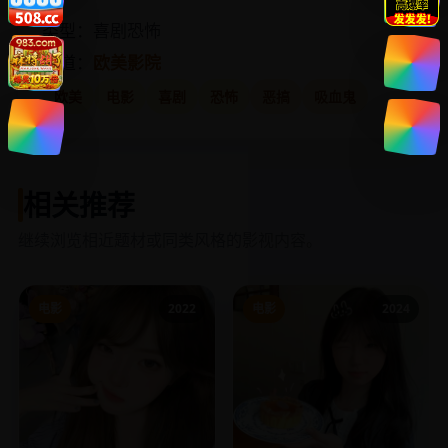
类型：喜剧恐怖
频道：
欧美影院
欧美
电影
喜剧
恐怖
恶搞
吸血鬼
相关推荐
继续浏览相近题材或同类风格的影视内容。
电影
2022
电影
2024