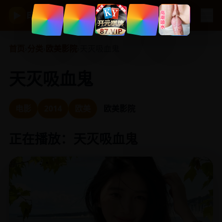
☰
电视剧大全
▶
首页
›
分类
›
欧美影院
›
天灭吸血鬼
天灭吸血鬼
电影
2014
欧美
欧美影院
正在播放：天灭吸血鬼