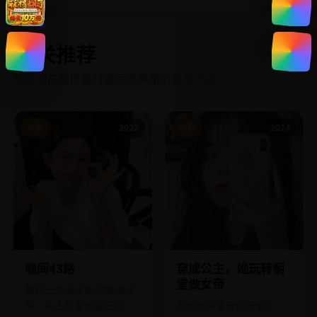
相关推荐
继续浏览相近题材或同类风格的影视内容。
电影
2022
电影
2024
晚间43路
穿成公主，她玩转朝
堂做女帝
某巴士总站深夜43路末班
车，车上乘客全是已死之
现代女高管穿成废柴公