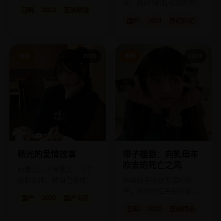
人，新上车的活人必须找
主，把KPI和股权激励那一
日韩
2022
亚洲精选
到“替身”。
套搬到朝堂，把满朝文武
国产
2024
奇幻科幻
都惊呆了。
电影
2020
电影
2022
杨光的爱情故事
带子雄狼：向乳母车
吹去的死亡之风
痴情北京小爷杨光，为了
追到女神，把自己活成了
带着幼子浪迹天涯的杀
一个万能替身，却错失了
手，这次的任务目标是保
国产
2020
国产专区
身边的真爱。
护一辆满载婴儿的乳母
日韩
2022
亚洲精选
车。