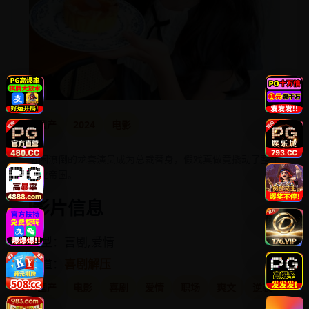
国产
2024
电影
穷困潦倒的龙套演员成为总裁替身，假戏真做竟撬动了整个
商业帝国。
影片信息
类型：喜剧,爱情
频道：
喜剧解压
国产
电影
喜剧
爱情
职场
爽文
逆袭