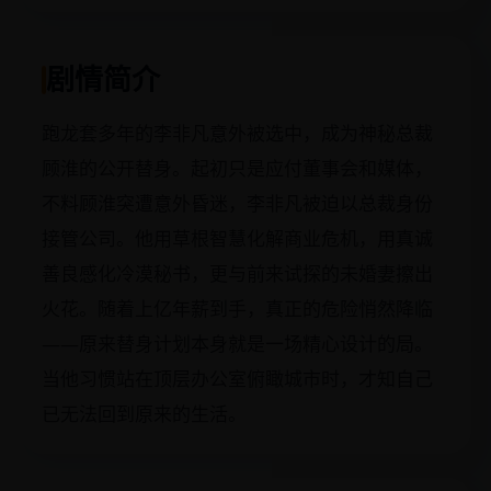
剧情简介
跑龙套多年的李非凡意外被选中，成为神秘总裁
顾淮的公开替身。起初只是应付董事会和媒体，
不料顾淮突遭意外昏迷，李非凡被迫以总裁身份
接管公司。他用草根智慧化解商业危机，用真诚
善良感化冷漠秘书，更与前来试探的未婚妻擦出
火花。随着上亿年薪到手，真正的危险悄然降临
——原来替身计划本身就是一场精心设计的局。
当他习惯站在顶层办公室俯瞰城市时，才知自己
已无法回到原来的生活。