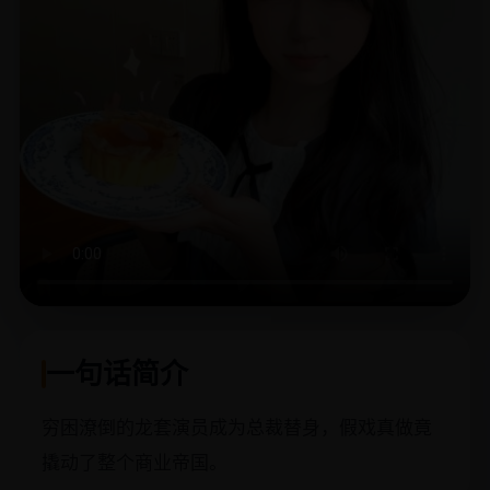
一句话简介
穷困潦倒的龙套演员成为总裁替身，假戏真做竟
撬动了整个商业帝国。