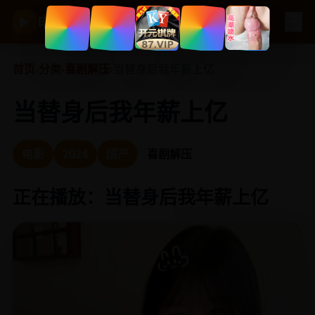
☰
电视剧大全
▶
首页
›
分类
›
喜剧解压
›
当替身后我年薪上亿
当替身后我年薪上亿
电影
2024
国产
喜剧解压
正在播放：当替身后我年薪上亿