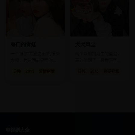
夸口的青蛙
犬犬风尘
一个自称“井底之王”的废柴
两个以偷狗为生的混混，
大叔，为追回前妻而吹下
意外偷到了一只吞下了黑
的牛皮，意外将他推上了
帮钻石的贵宾犬。
日韩
2011
爱情剧情
日韩
2015
悬疑犯罪
人生巅峰。
电视剧大全