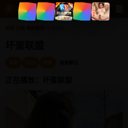
☰
电视剧大全
▶
首页
›
分类
›
喜剧解压
›
坏蛋联盟
坏蛋联盟
电影
2022
欧美
喜剧解压
正在播放：坏蛋联盟