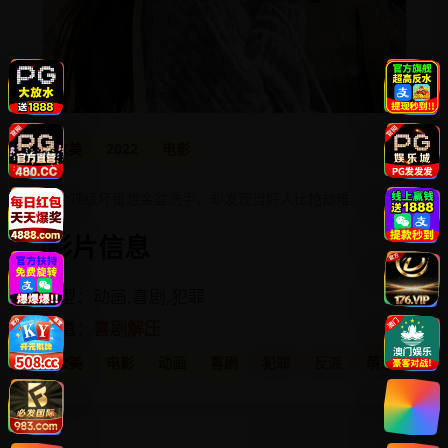
欧美
2022
电影
五个顶级坏蛋想金盆洗手，却发现当好人比抢劫难。
影片信息
类型：动画,喜剧,犯罪
频道：
喜剧解压
欧美
电影
动画
喜剧
犯罪
反派
萌系