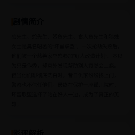
剧情简介
狼先生、蛇先生、鲨鱼先生、食人鱼先生和狼蛛
女士是臭名昭著的“坏蛋联盟”。一次抢劫失败后，
他们被一个慈善家忽悠参加“好人改造计划”。本以
为只是作秀，却意外发现帮助别人竟然会上瘾。
但当他们想彻底洗白时，昔日仇家纷纷找上门，
警察也不信任他们。最终在保护一座孤儿院时，
坏蛋联盟选择了站在好人一边，成为了真正的英
雄。
影评解析