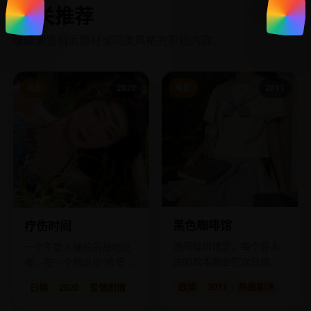
相关推荐
继续浏览相近题材或同类风格的影视内容。
电影
2020
电影
2011
黑色咖啡馆
疗伤时间
晚间咖啡馆里，每个客人
一个不敢入睡的前战地记
讲的故事都会在次日成
者，在一个据说能“修复梦
真。
境”的海边小旅馆找到了救
欧美
2011
热播剧场
日韩
2020
爱情剧情
赎。