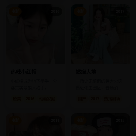
电影
2016
电影
2017
热辣小红帽
燃烧大地
小红帽成为地下拳手，外
一场史无前例的特大火灾
婆其实是狼人猎手。
逼近化工园区，普通消防
员与退役武警联手，为三
欧美
2016
动画家庭
国产
2017
热播剧场
十万市民筑起火墙。
电影
2011
电影
2015