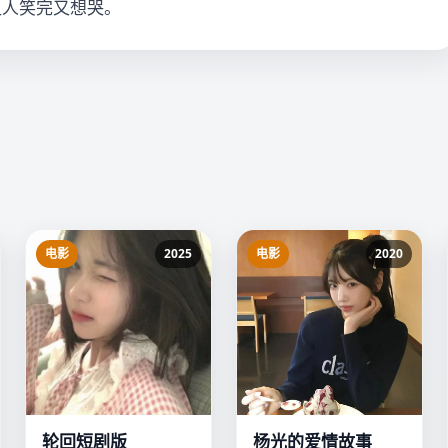
让人笑完又想哭。
电影
2025
电影
2020
轮回短剧版
杨光的爱情故事