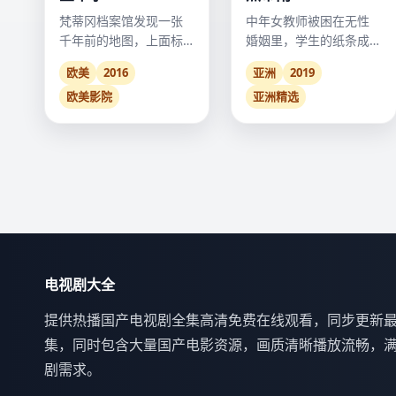
梵蒂冈档案馆发现一张
中年女教师被困在无性
千年前的地图，上面标
婚姻里，学生的纸条成
注的“圣十字”位置，指向
了唯一出口。
欧美
2016
亚洲
2019
了南极。
欧美影院
亚洲精选
电视剧大全
提供热播国产电视剧全集高清免费在线观看，同步更新
集，同时包含大量国产电影资源，画质清晰播放流畅，
剧需求。