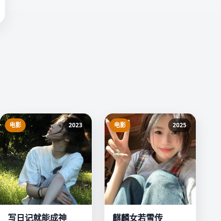
电影
2023
电影
2025
写日记就能成神
麒麟女若雪传