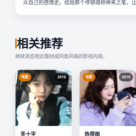
众自己的感情史。结局那个停顿堪称神来之笔，
相关推荐
继续浏览相近题材或同类风格的影视内容。
电影
2016
电影
2019
圣十字
热带雨