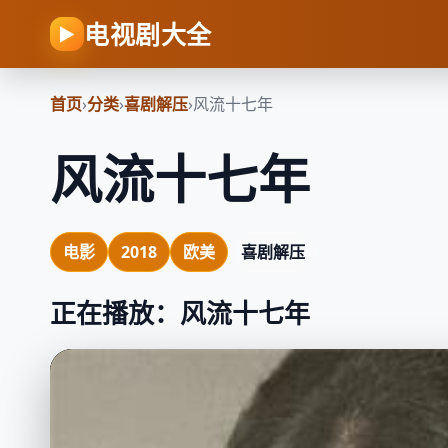
电视剧大全
▶
首页
›
分类
›
喜剧解压
›
风流十七年
风流十七年
电影
2018
欧美
喜剧解压
正在播放：风流十七年