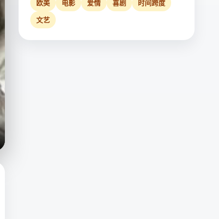
欧美
电影
爱情
喜剧
时间跨度
文艺