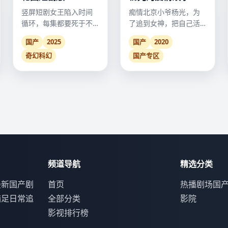
竖屏短剧女王陷入时间
痴情北京小爷杨光，为
循环，每集都要死于不
了追到女神，把自己活
同方式。
成了一个万能替身，却
国产
2025
国产
2020
错失了身边的真爱。
奇幻科幻
国产专区
频道导航
精选分类
最新国产剧
首页
热播剧场
国
满足日常追
全部分类
影院
影视排行榜