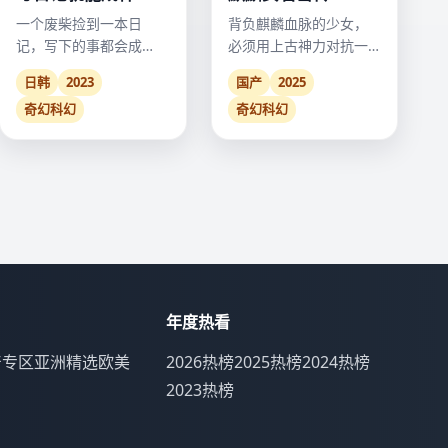
一个废柴捡到一本日
背负麒麟血脉的少女，
记，写下的事都会成
必须用上古神力对抗一
真，但代价是他必须承
场毁灭王朝的阴谋。
日韩
2023
国产
2025
受所有的恶果。
奇幻科幻
奇幻科幻
年度热看
产专区
亚洲精选
欧美
2026热榜
2025热榜
2024热榜
2023热榜