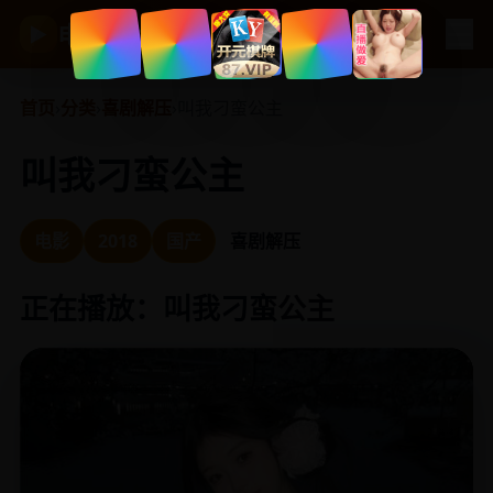
☰
电视剧大全
▶
首页
›
分类
›
喜剧解压
›
叫我刁蛮公主
叫我刁蛮公主
电影
2018
国产
喜剧解压
正在播放：叫我刁蛮公主