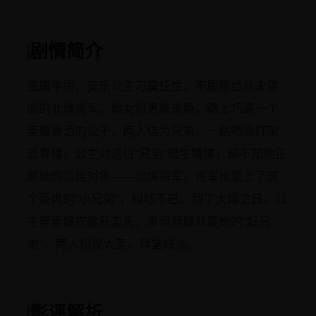
剧情简介
盛唐年间，安乐公主刁蛮任性，不愿嫁给从未谋
面的北境将军。她女扮男装逃婚，路上巧遇一个
英俊潇洒的公子，两人结为兄弟，一路喝酒打架
逛青楼。公主对这位“兄弟”暗生情愫，却不知他正
是她的逃婚对象——北境将军。将军也爱上了这
个豪爽的“小兄弟”，纠结不已。到了大婚之日，公
主穿着嫁衣掀开盖头，发现新郎就是她的“好兄
弟”。两人相视大笑，拜堂成亲。
影评解析