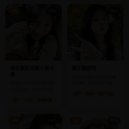
电影
2022
电影
2024
每天都和总裁斗智斗
橘子糖甜吻
勇
转学生女孩口袋里总有橘
职场新人发现新总裁是她
子硬糖，而全班最冷酷的
三天前网恋“奔现”失败的对
男生恰好是甜食绝缘体。
国产
2024
国产专区
象，对方正变着法子整
国产
2022
爱情剧情
她，而她的反杀工具是一
本《劳动法》。
电影
2021
电影
2018