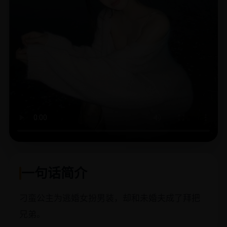
一句话简介
刁蛮公主为逃婚女扮男装，却和未婚夫成了拜把
兄弟。