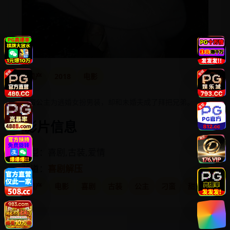
国产
2018
电影
刁蛮公主为逃婚女扮男装，却和未婚夫成了拜把兄弟。
影片信息
类型：喜剧,古装,爱情
频道：
喜剧解压
国产
电影
喜剧
古装
公主
刁蛮
甜宠