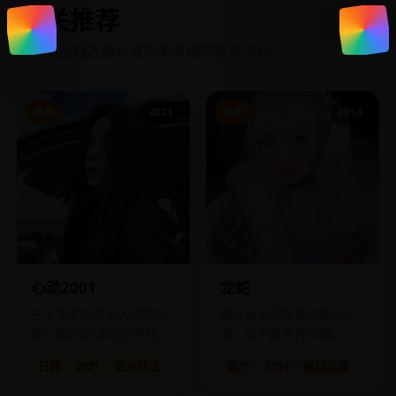
相关推荐
继续浏览相近题材或同类风格的影视内容。
电影
2021
电影
2014
心动2001
龙蛇
三十多岁的中年人偶然捡
退役武术冠军被迫重出江
到一部2001年的旧手机，
湖，对手是亲传师弟。
竟拨通了当年暗恋的那个
日韩
2021
亚洲精选
国产
2014
悬疑犯罪
号码。