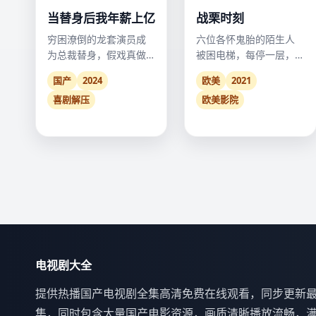
当替身后我年薪上亿
战栗时刻
穷困潦倒的龙套演员成
六位各怀鬼胎的陌生人
为总裁替身，假戏真做
被困电梯，每停一层，
竟撬动了整个商业帝
就死一个人。
国产
2024
欧美
2021
国。
喜剧解压
欧美影院
电视剧大全
提供热播国产电视剧全集高清免费在线观看，同步更新
集，同时包含大量国产电影资源，画质清晰播放流畅，