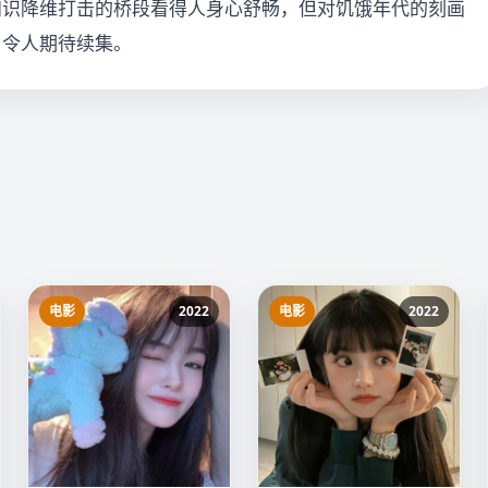
知识降维打击的桥段看得人身心舒畅，但对饥饿年代的刻画
，令人期待续集。
电影
2022
电影
2022