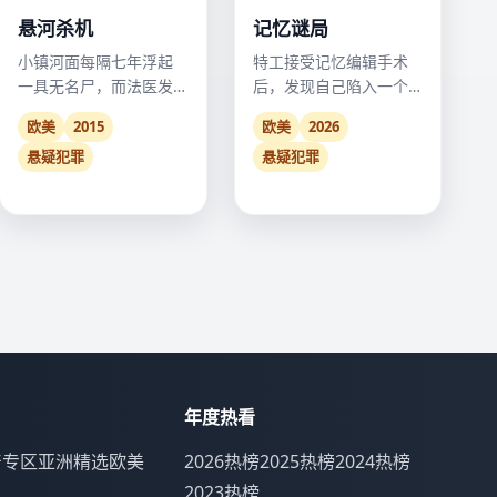
悬河杀机
记忆谜局
小镇河面每隔七年浮起
特工接受记忆编辑手术
一具无名尸，而法医发
后，发现自己陷入一个
现尸体手指指向的下
由虚假记忆构建的平行
欧美
2015
欧美
2026
游，藏着警长的秘密。
人生。
悬疑犯罪
悬疑犯罪
年度热看
产专区
亚洲精选
欧美
2026热榜
2025热榜
2024热榜
2023热榜