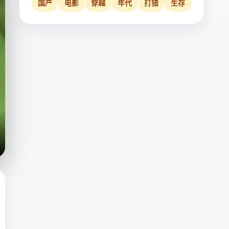
国产
电影
穿越
年代
打猎
生存