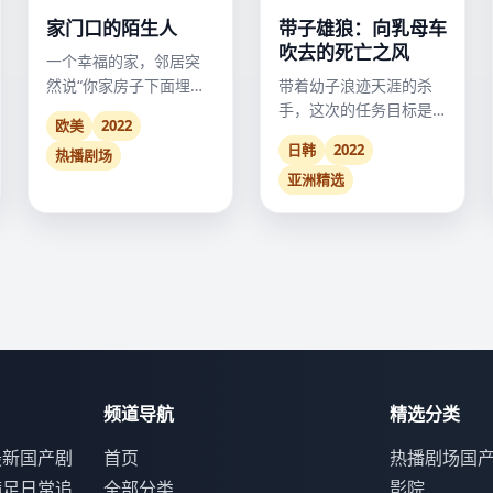
家门口的陌生人
带子雄狼：向乳母车
吹去的死亡之风
一个幸福的家，邻居突
然说“你家房子下面埋着
带着幼子浪迹天涯的杀
一个人”。
手，这次的任务目标是
欧美
2022
保护一辆满载婴儿的乳
日韩
2022
热播剧场
母车。
亚洲精选
频道导航
精选分类
最新国产剧
首页
热播剧场
国
满足日常追
全部分类
影院