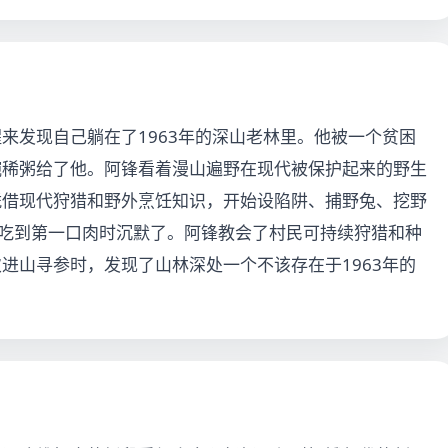
来发现自己躺在了1963年的深山老林里。他被一个贫困
碗稀粥给了他。阿锋看着漫山遍野在现代被保护起来的野生
凭借现代狩猎和野外烹饪知识，开始设陷阱、捕野兔、挖野
但吃到第一口肉时沉默了。阿锋教会了村民可持续狩猎和种
进山寻参时，发现了山林深处一个不该存在于1963年的