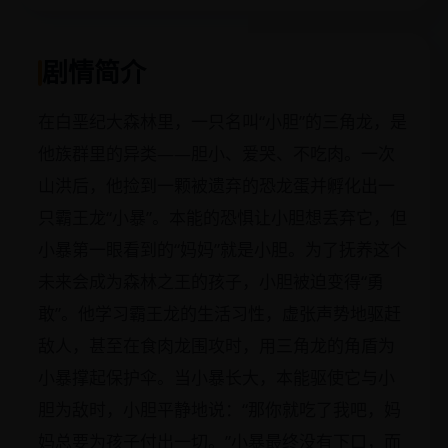
剧情简介
在白垩纪大森林里，一只名叫“小胆”的三角龙，是
他族群里的异类——胆小、爱哭、不吃肉。一次
山洪后，他捡到一颗被遗弃的恐龙蛋并孵化出一
只霸王龙“小暴”。本能的恐惧让小胆想丢弃它，但
小暴第一眼看到的“妈妈”就是小胆。为了抚养这个
未来会成为森林之王的孩子，小胆被迫变得“勇
敢”。他学习霸王龙的生活习性，虚张声势地驱赶
敌人，甚至在食肉龙围攻时，用三角龙的角盾为
小暴撑起保护伞。当小暴长大，本能驱使它与小
胆为敌时，小胆平静地说：“那你就吃了我吧，妈
妈总要为孩子付出一切。”小暴最终没有下口，而