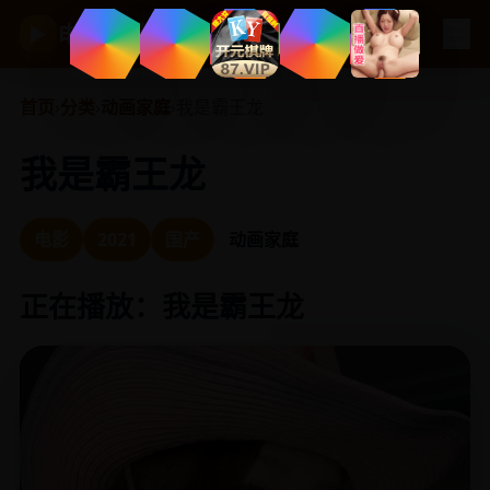
☰
电视剧大全
▶
首页
›
分类
›
动画家庭
›
我是霸王龙
我是霸王龙
电影
2021
国产
动画家庭
正在播放：我是霸王龙