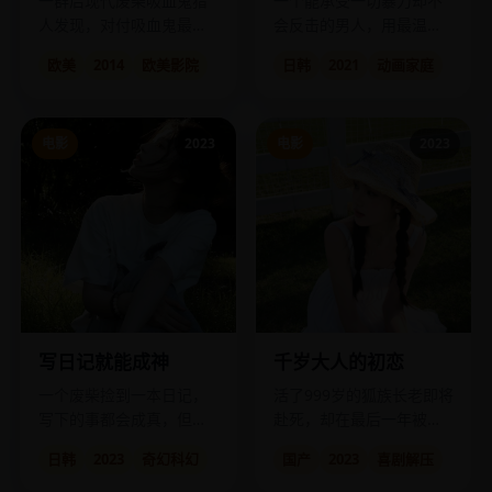
一群后现代废柴吸血鬼猎
一个能承受一切暴力却不
人发现，对付吸血鬼最厉
会反击的男人，用最温柔
害的武器是——广场舞音
的方式改变了整个世界。
欧美
2014
欧美影院
日韩
2021
动画家庭
乐和自拍闪光灯。
电影
2023
电影
2023
写日记就能成神
千岁大人的初恋
一个废柴捡到一本日记，
活了999岁的狐族长老即将
写下的事都会成真，但代
赴死，却在最后一年被人
价是他必须承受所有的恶
类女孩教会了什么叫“心
日韩
2023
奇幻科幻
国产
2023
喜剧解压
果。
动”。