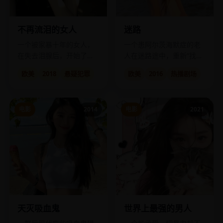
不再流泪的女人
迷路
一个被家暴十年的女人，
一个患阿尔茨海默症的老
在失去泪腺后，开始了冷
人在迷路途中，重新“找到”
血的完美复仇。
了逝去多年的妻子。
欧美
2018
悬疑犯罪
欧美
2016
热播剧场
电影
2014
电影
2021
天灭吸血鬼
世界上最强的男人