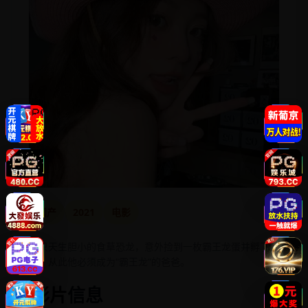
国产
2021
电影
一只天生胆小的食草恐龙，意外捡到一枚霸王龙蛋并孵了出
来，从此他必须成为“霸王龙”的爸爸。
影片信息