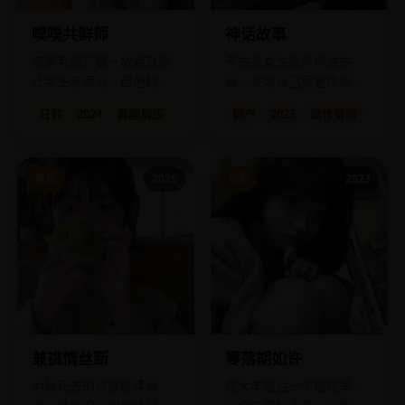
噗噗共鲜师
神话故事
废柴老师只要一放屁就能
考古系女生意外掉进古
让学生考满分，但他的屁
画，发现自己竟是民间神
只能响在学生的脑洞里。
话里被遗忘的那个“反派”。
日韩
2024
喜剧解压
国产
2023
动作冒险
电影
2025
电影
2023
兼祧情丝断
零落期如许
为替死去的叔叔延续香
在大学最后一个樱花季，