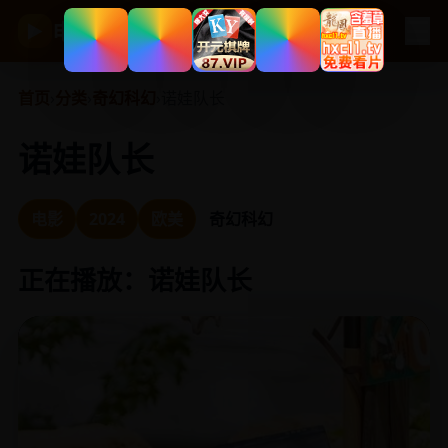
☰
电视剧大全
▶
首页
›
分类
›
奇幻科幻
›
诺娃队长
诺娃队长
电影
2024
欧美
奇幻科幻
正在播放：诺娃队长