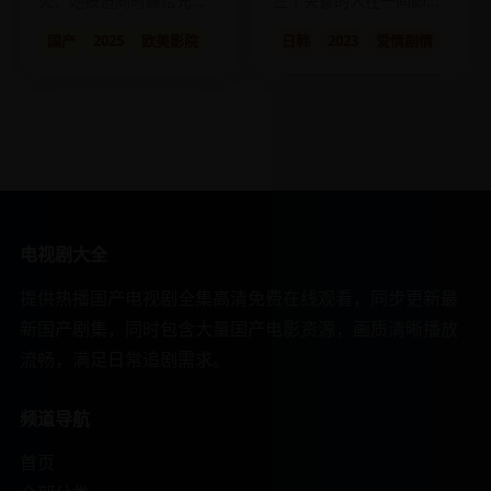
火，她被迫同时嫁给兄弟
三个失意的人在一间即将
二人，却在禁忌之爱中沉
拆除的旧书店里交换了各
国产
2025
欧美影院
日韩
2023
爱情剧情
沦。
自的遗憾。
电视剧大全
提供热播国产电视剧全集高清免费在线观看，同步更新最
新国产剧集，同时包含大量国产电影资源，画质清晰播放
流畅，满足日常追剧需求。
频道导航
首页