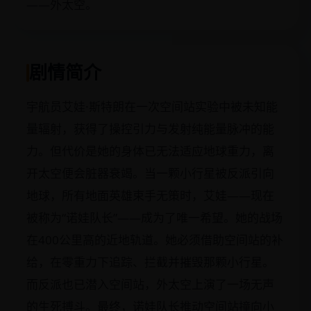
——外太空。
剧情简介
宇航员艾娃·斯特朗在一次空间站实验中被未知能
量辐射，获得了操控引力与发射纯能量脉冲的能
力。但代价是她的身体已无法适应地球重力，离
开太空便会脏器衰竭。当一颗小行星被反派引向
地球，所有地面英雄束手无策时，艾娃——现在
被称为“诺娃队长”——成为了唯一希望。她的战场
在400公里高的近地轨道。她必须借助空间站的补
给，在零重力下追踪、拦截并摧毁那颗小行星。
而反派也已潜入空间站，外太空上演了一场无声
的生死搏斗。最终，诺娃队长推动空间站撞向小