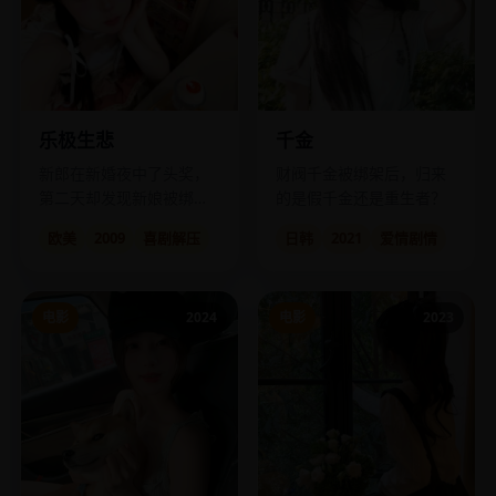
乐极生悲
千金
新郎在新婚夜中了头奖，
财阀千金被绑架后，归来
第二天却发现新娘被绑
的是假千金还是重生者？
架。
欧美
2009
喜剧解压
日韩
2021
爱情剧情
电影
2024
电影
2023