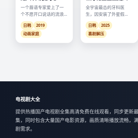
一个唇语专家爱上了一
全宇宙最怂的牙科医
个不愿开口说话的流浪
生，因安装了外星假
歌手。
牙，被迫驾驶破旧飞船
日韩
2019
日韩
2025
拯救银河系。
动画家庭
喜剧解压
电视剧大全
提供热播国产电视剧全集高清免费在线观看，同步更新
集，同时包含大量国产电影资源，画质清晰播放流畅，
剧需求。