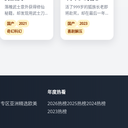
落魄武士意外获得修仙
活了999岁的狐族长老即
秘籍，却发现用武士刀
将赴死，却在最后一年
劈开灵脉才是最强修炼
被人类女孩教会了什么
国产
2021
国产
2023
法门。
叫“心动”。
奇幻科幻
喜剧解压
年度热看
产专区
亚洲精选
欧美
2026热榜
2025热榜
2024热榜
2023热榜