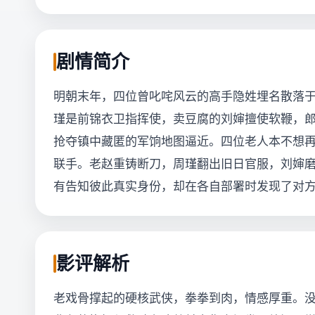
剧情简介
明朝末年，四位曾叱咤风云的高手隐姓埋名散落
瑾是前锦衣卫指挥使，卖豆腐的刘婶擅使软鞭，
抢夺镇中藏匿的军饷地图逼近。四位老人本不想
联手。老赵重铸断刀，周瑾翻出旧日官服，刘婶
有告知彼此真实身份，却在各自部署时发现了对
影评解析
老戏骨撑起的硬核武侠，拳拳到肉，情感厚重。