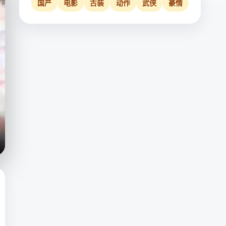
国产
电影
古装
动作
武侠
豪情