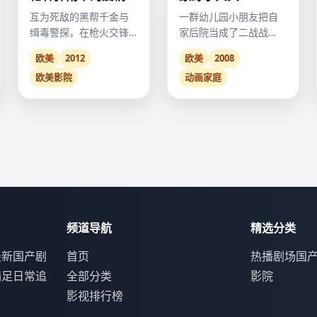
互为死敌的黑帮千金与
一群幼儿园小朋友把自
缉毒警探，在枪火交锋
家后院当成了二战战
中坠入爱河，他们的婚
场，上演了一出啼笑皆
欧美
2012
欧美
2008
礼注定要用子弹来庆
非的“大作战”。
欧美影院
动画家庭
祝。
频道导航
精选分类
最新国产剧
首页
热播剧场
国
满足日常追
全部分类
影院
影视排行榜