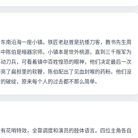
于东南沿海一座小镇。铁匠老赵曾是抗倭刀客，教书先生周
郎中陈伯是暗器宗师。小镇本是世外桃源，直到三千叛军为
再动刀兵，可看着镇中百姓惶恐的眼神，他们决定最后一次
磨亮了扁担里的软鞭，陈伯配出了见血封喉的药粉。他们没
方的破绽，原来每个人的过去都不那么简单。
没有花哨特效，全靠调度和演员的肢体语言。四位主角各自