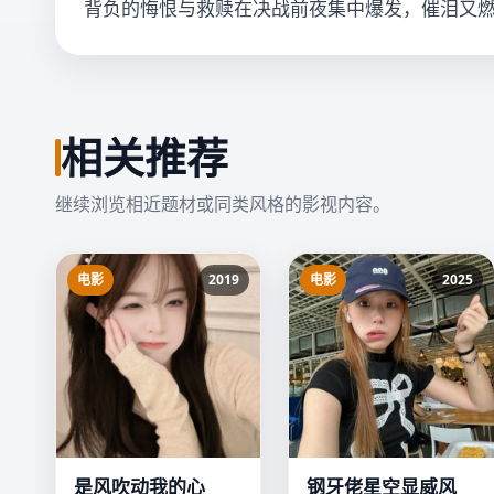
背负的悔恨与救赎在决战前夜集中爆发，催泪又
相关推荐
继续浏览相近题材或同类风格的影视内容。
电影
2019
电影
2025
是风吹动我的心
钢牙佬星空显威风