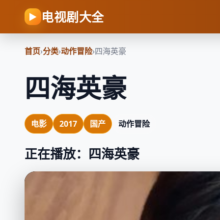
电视剧大全
▶
首页
›
分类
›
动作冒险
›
四海英豪
四海英豪
电影
2017
国产
动作冒险
正在播放：四海英豪