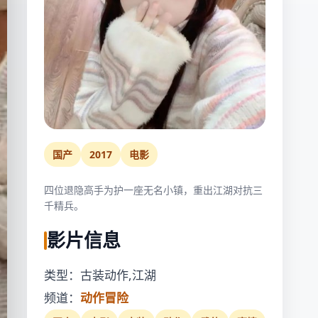
国产
2017
电影
四位退隐高手为护一座无名小镇，重出江湖对抗三
千精兵。
影片信息
类型：古装动作,江湖
频道：
动作冒险