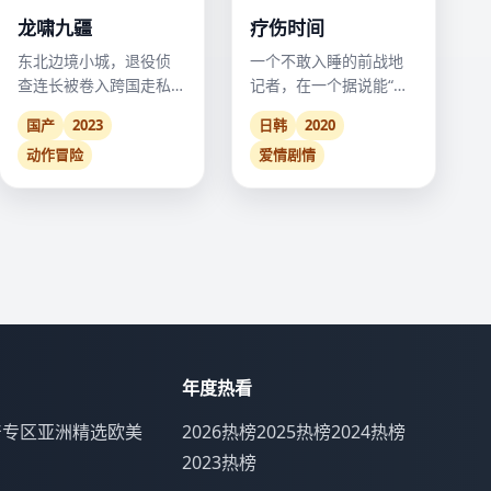
龙啸九疆
疗伤时间
东北边境小城，退役侦
一个不敢入睡的前战地
查连长被卷入跨国走私
记者，在一个据说能“修
案，他只能用军人的方
复梦境”的海边小旅馆找
国产
2023
日韩
2020
式以暴制暴。
到了救赎。
动作冒险
爱情剧情
年度热看
产专区
亚洲精选
欧美
2026热榜
2025热榜
2024热榜
2023热榜