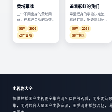
黄埔军魂
追着彩虹的我们
三个不同出身的黄埔同
霉运缠身的学渣决定追
窗，在淞沪会战的断壁
着彩虹跑，据说跑到尽
残垣中，用最后的阵地
头就能转运，结果他遇
国产
2009
国产
2021
捍卫军人誓言。
见了转校生学霸。
动作冒险
国产专区
电视剧大全
提供热播国产电视剧全集高清免费在线观看，同步更新
集，同时包含大量国产电影资源，画质清晰播放流畅，