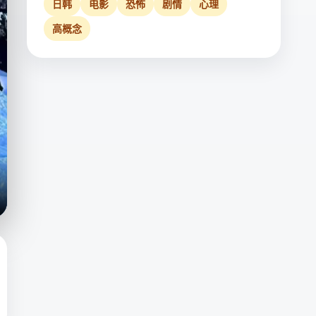
日韩
电影
恐怖
剧情
心理
高概念