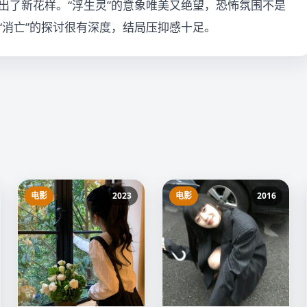
出了新花样。“浮生灵”的意象唯美又绝望，恐怖氛围不是
“消亡”的探讨很有深度，结局压抑感十足。
电影
2023
电影
2016