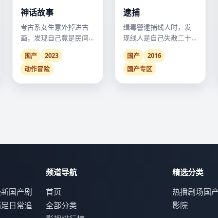
神话故事
逮捕
考古系女生意外掉进古
缉毒警逮捕线人时，发
画，发现自己竟是民间
现线人是自己失散二十
神话里被遗忘的那个“反
年的亲弟弟。
国产
2023
国产
2016
派”。
动作冒险
国产专区
频道导航
精选分类
最新国产剧
首页
热播剧场
国
满足日常追
全部分类
影院