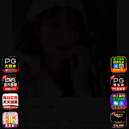
欧美
2006
电影
超巨型豪华邮轮被巨浪掀翻，一群幸存者从船底向上，穿越
倒置的“地狱迷宫”，寻找唯一的生路——螺旋桨轴舱。