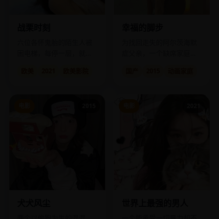
战栗时刻
幸福的脚步
六位各怀鬼胎的陌生人被
为找回走失的阿尔茨海默
困电梯，每停一层，就死
症父亲，一个缺席家庭二
一个人。
十年的儿子踏上了漫长的
欧美
2021
欧美影院
国产
2015
动画家庭
寻父之路。
电影
2015
电影
2021
犬犬风尘
世界上最强的男人
两个以偷狗为生的混混，
一个能承受一切暴力却不