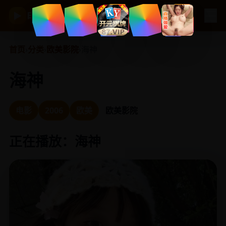
☰
电视剧大全
▶
首页
›
分类
›
欧美影院
›
海神
海神
电影
2006
欧美
欧美影院
正在播放：海神