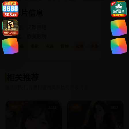
影片信息
类型：灾难冒险
频道：
欧美影院
欧美
电影
灾难
冒险
海难
求生
相关推荐
继续浏览相近题材或同类风格的影视内容。
电影
2022
电影
2023