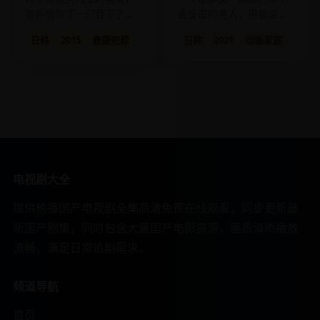
意外偷到了一只吞下了黑
会反击的男人，用最温柔
帮钻石的贵宾犬。
的方式改变了整个世界。
日韩
2015
悬疑犯罪
日韩
2021
动画家庭
电视剧大全
提供热播国产电视剧全集高清免费在线观看，同步更新最
新国产剧集，同时包含大量国产电影资源，画质清晰播放
流畅，满足日常追剧需求。
频道导航
首页