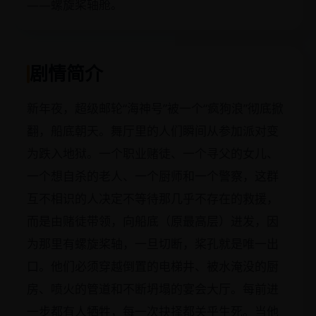
——螺旋桨轴舱。
剧情简介
新年夜，超级邮轮“海神号”被一个“疯狗浪”彻底掀
翻，船底朝天。舞厅里的人们瞬间从参加派对变
为跌入地狱。一个职业赌徒、一个寻父的女儿、
一个想自杀的老人、一个厨师和一个警察，这群
互不相识的人决定不等待那几乎不存在的救援，
而是由赌徒带领，向船底（原最高层）进发，因
为那里有螺旋桨轴，一旦切断，桨孔就是唯一出
口。他们必须穿越倒置的电梯井、被水淹没的厨
房、喷火的管道和不断坍塌的宴会大厅。每前进
一步都有人牺牲，每一次抉择都关乎生死。当他