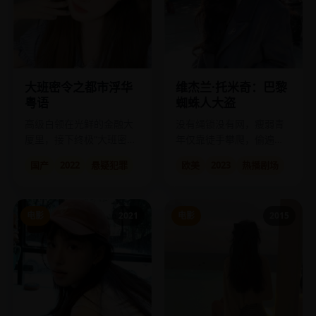
大班密令之都市浮华
维杰兰·托米奇：巴黎
粤语
蜘蛛人大盗
高级白领在光鲜的金融大
没有绳锁没有网，瘦弱青
厦里，接下终极“大班密
年仅靠徒手攀爬，偷遍了
令”：洗白百亿黑钱。
巴黎最不可及的摩天楼。
国产
2022
悬疑犯罪
欧美
2023
热播剧场
电影
2021
电影
2015