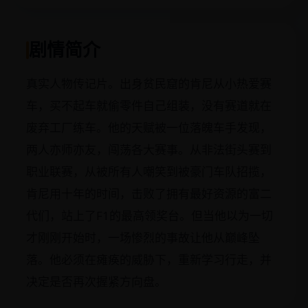
剧情简介
真实人物传记片。出身贫民窟的肯尼从小热爱赛
车，买不起车就偷零件自己组装，没有赛道就在
废弃工厂练车。他的天赋被一位落魄车手发现，
两人亦师亦友，闯荡各大赛事。从非法街头赛到
职业联赛，从被所有人嘲笑到被豪门车队招揽，
肯尼用十年的时间，击败了拥有最好资源的富二
代们，站上了F1的最高领奖台。但当他以为一切
才刚刚开始时，一场惨烈的事故让他从巅峰坠
落。他必须在瘫痪的威胁下，重新学习行走，并
决定是否再次握紧方向盘。