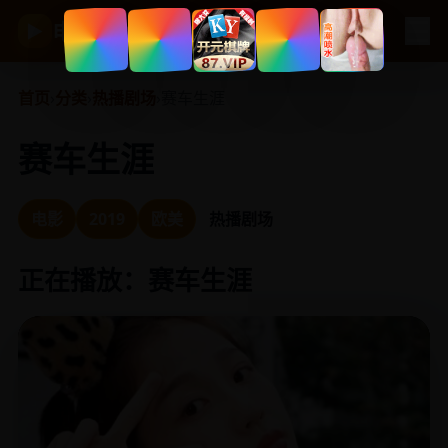
☰
电视剧大全
▶
首页
›
分类
›
热播剧场
›
赛车生涯
赛车生涯
电影
2019
欧美
热播剧场
正在播放：赛车生涯