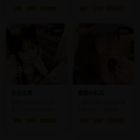
忘记新郎，而新郎已经求
的女子与一场宿命的爱
日韩
2023
亚洲精选
国产
2018
奇幻科幻
了三千次婚。
恋。
电影
2009
电影
2008
乐极生悲
原野小兵兵
新郎在新婚夜中了头奖，
一群幼儿园小朋友把自家
第二天却发现新娘被绑
后院当成了二战战场，上
架。
演了一出啼笑皆非的“大作
欧美
2009
喜剧解压
欧美
2008
动画家庭
战”。