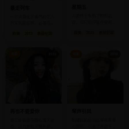
星期五
暴走列车
人类终于发明了时间机
一列满载化学毒气的无人
器，但只能停留在星期
列车失控狂奔，必须在它
五，因为“上帝在星期六休
冲进市区之前让它停下。
欧美
2025
悬疑犯罪
欧美
2013
悬疑犯罪
息”。
电影
2023
电影
2018
再也不要爱你
琴声引凤
健忘症新娘在婚礼当天逃
制琴匠的后山古琴夜夜发
婚，因为她每天醒来都会
出凤鸣，引来了跨越千年