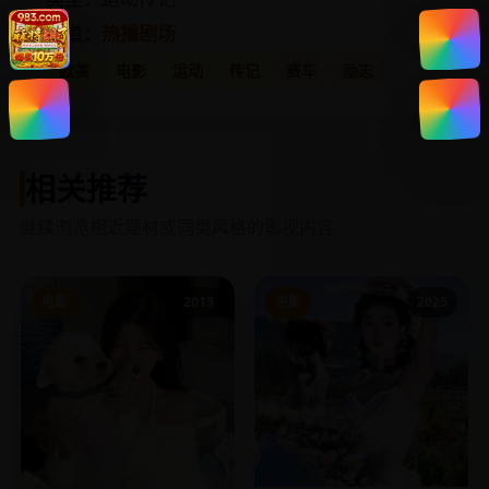
频道：
热播剧场
欧美
电影
运动
传记
赛车
励志
相关推荐
继续浏览相近题材或同类风格的影视内容。
电影
2013
电影
2025