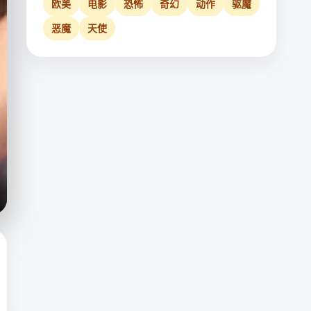
欧美
电影
恐怖
奇幻
动作
驱魔
恶魔
天使