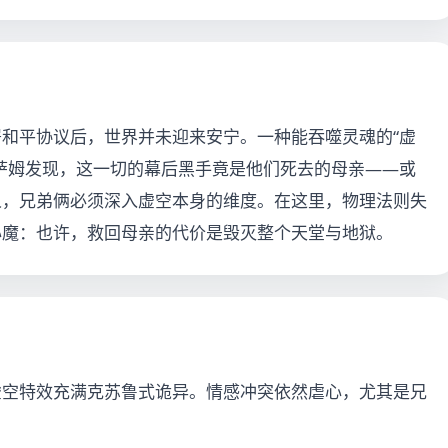
和平协议后，世界并未迎来安宁。一种能吞噬灵魂的“虚
萨姆发现，这一切的幕后黑手竟是他们死去的母亲——或
人，兄弟俩必须深入虚空本身的维度。在这里，物理法则失
心魔：也许，救回母亲的代价是毁灭整个天堂与地狱。
虚空特效充满克苏鲁式诡异。情感冲突依然虐心，尤其是兄