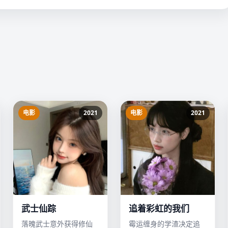
电影
2021
电影
2021
武士仙踪
追着彩虹的我们
落魄武士意外获得修仙
霉运缠身的学渣决定追