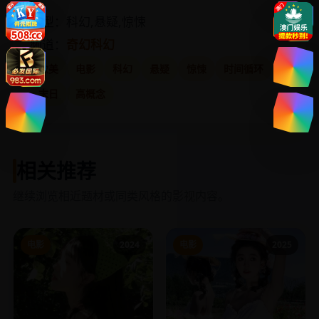
类型：科幻,悬疑,惊悚
频道：
奇幻科幻
欧美
电影
科幻
悬疑
惊悚
时间循环
末日
高概念
相关推荐
继续浏览相近题材或同类风格的影视内容。
电影
2024
电影
2025