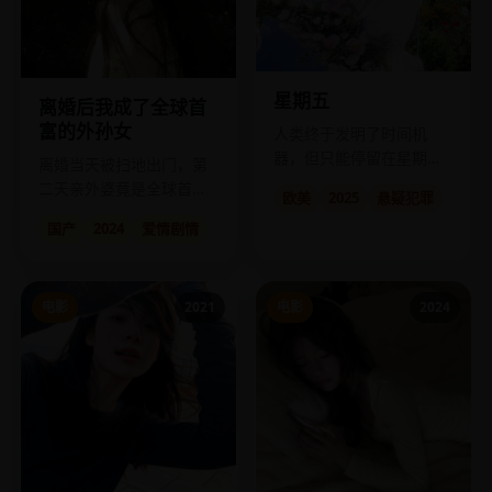
星期五
离婚后我成了全球首
富的外孙女
人类终于发明了时间机
器，但只能停留在星期
离婚当天被扫地出门，第
五，因为“上帝在星期六休
二天亲外婆竟是全球首
欧美
2025
悬疑犯罪
息”。
富。
国产
2024
爱情剧情
电影
2021
电影
2024