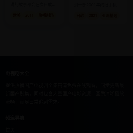
讲的故事都会在次日成
到一部2001年的旧手机，
真。
竟拨通了当年暗恋的那个
欧美
2011
热播剧场
日韩
2021
亚洲精选
号码。
电视剧大全
提供热播国产电视剧全集高清免费在线观看，同步更新最
新国产剧集，同时包含大量国产电影资源，画质清晰播放
流畅，满足日常追剧需求。
频道导航
首页