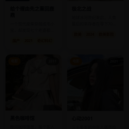
给个理由先之重回鹿
极北之战
鼎
地球冰河世纪重启，人类
一个现代废柴穿越成韦小
最后的幸存者在零下70度
宝，却发现七个老婆都想
的极地列车上与变异怪兽
欧美
2024
欧美影院
杀他。
死战。
国产
2021
奇幻科幻
电影
2011
电影
2021
黑色咖啡馆
心动2001
晚间咖啡馆里，每个客人
三十多岁的中年人偶然捡