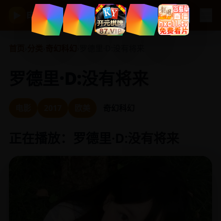
☰
电视剧大全
▶
首页
›
分类
›
奇幻科幻
›
罗德里·D:没有将来
罗德里·D:没有将来
电影
2017
欧美
奇幻科幻
正在播放：罗德里·D:没有将来